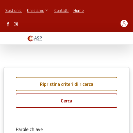
Vai ai contenuti
Vai al footer
Sostienici
Chi siamo
Contatti
Home
Ripristina criteri di ricerca
Cerca
Parole chiave