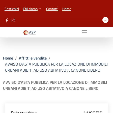
Vai ai contenuti
Vai al footer
Sostienici
Chi siamo
Contatti
Home
Home
/
Affitti e vendite
/
AVVISO D'ASTA PUBBLICA PER LA LOCAZIONE DI IMMOBILI
URBANI ADIBITI AD USO ABITATIVO A CANONE LIBERO
AVVISO D'ASTA PUBBLICA PER LA LOCAZIONE DI IMMOBILI
URBANI ADIBITI AD USO ABITATIVO A CANONE LIBERO
Data creazione
11/06/26