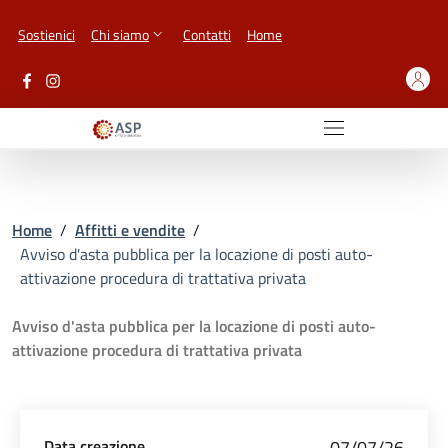
Vai ai contenuti
Vai al footer
Sostienici
Chi siamo
Contatti
Home
Home
/
Affitti e vendite
/
Avviso d'asta pubblica per la locazione di posti auto-
attivazione procedura di trattativa privata
Avviso d'asta pubblica per la locazione di posti auto-
attivazione procedura di trattativa privata
Data creazione
07/07/26