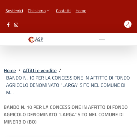
Vai ai contenuti
Vai al footer
Sostienici
Chi siamo
Contatti
Home
Home
/
Affitti e vendite
/
BANDO N. 10 PER LA CONCESSIONE IN AFFITTO DI FONDO
AGRICOLO DENOMINATO "LARGA" SITO NEL COMUNE DI
M…
BANDO N. 10 PER LA CONCESSIONE IN AFFITTO DI FONDO
AGRICOLO DENOMINATO "LARGA" SITO NEL COMUNE DI
MINERBIO (BO)