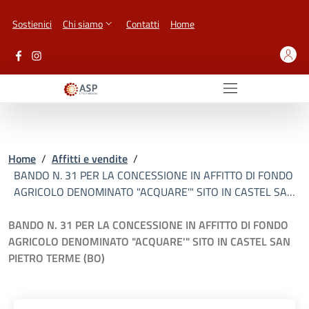
Vai ai contenuti
Vai al footer
Sostienici
Chi siamo
Contatti
Home
Home
/
Affitti e vendite
/
BANDO N. 31 PER LA CONCESSIONE IN AFFITTO DI FONDO
AGRICOLO DENOMINATO "ACQUARE'" SITO IN CASTEL SA…
BANDO N. 31 PER LA CONCESSIONE IN AFFITTO DI FONDO
AGRICOLO DENOMINATO "ACQUARE'" SITO IN CASTEL SAN
PIETRO TERME (BO)